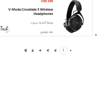
USD 369
V-Moda Crossfade 3 Wireless
Headphones
وسط المدينة, بيروت
منذ يومين
1
5
4
3
2