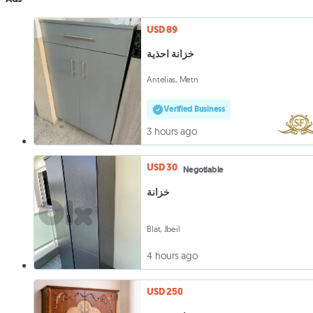
USD 89
خزانة احذية
Antelias, Metn
Verified Business
3 hours ago
USD 30
Negotiable
خزانة
Blat, Jbeil
4 hours ago
USD 250