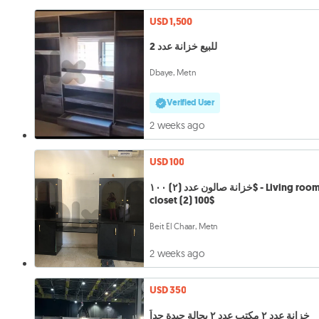
USD 1,500
للبيع خزانة عدد 2
Dbaye, Metn
Verified User
2 weeks ago
USD 100
خزانة صالون عدد (٢) ١٠٠$ - Living room
closet (2) 100$
Beit El Chaar, Metn
2 weeks ago
USD 350
خزانة عدد ٢ مكتب عدد ٢ بحالة جيدة جداً