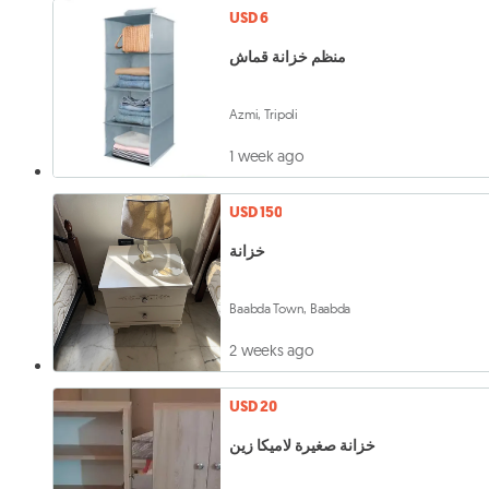
USD 6
منظم خزانة قماش
Azmi, Tripoli
1 week ago
USD 150
خزانة
Baabda Town, Baabda
2 weeks ago
USD 20
خزانة صغيرة لاميكا زين