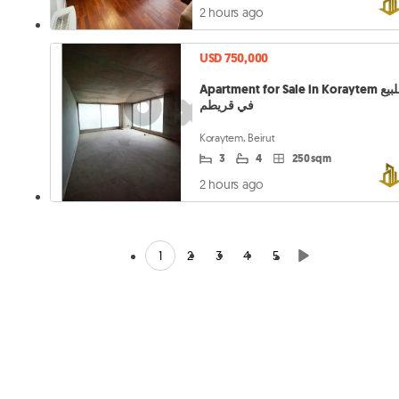
2 hours ago
USD 750,000
Apartment for Sale in Koraytem شقة للبيع
في قريطم
Koraytem, Beirut
3
4
250 sqm
2 hours ago
1
2
3
4
5