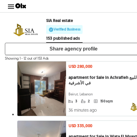
SIA Real estate
Verified Business
153 published ads
Share agency profile
Showing 1 - 12 out of 153 Ads
USD 280,000
apartment for Sale in Achrafieh شقة للبيع
في الأشرفية
Beirut, Lebanon
3
2
150 sqm
36 minutes ago
USD 335,000
apartment for Sale in Wata El Msay