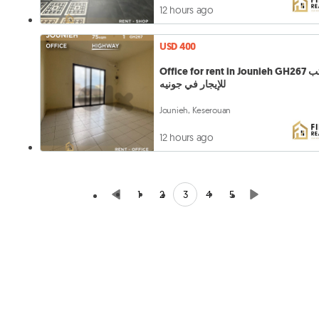
12 hours ago
USD 400
Office for rent in Jounieh GH267 مكتب
للإيجار في جونيه
Jounieh, Keserouan
12 hours ago
3
1
2
4
5