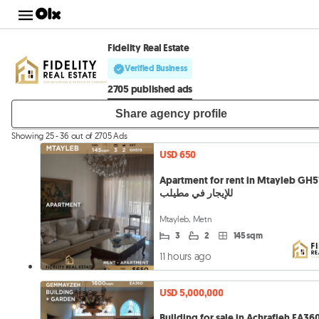
Fidelity Real Estate
Verified Business
2705 published ads
Share agency profile
Showing 25 - 36 out of 2705 Ads
USD 650
Apartment for rent in Mtayleb GH519 
للإيجار في مطيلب
Mtayleb, Metn
3
2
145 sqm
11 hours ago
USD 5,000,000
Building for sale in Achrafieh EA360 بنى