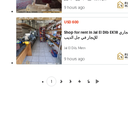
9 hours ago
USD 600
Shop for rent in Jal El Dib EK18 محل تجاري
للإيجار في جل الديب
Jal El Dib, Metn
9 hours ago
1
2
3
4
5