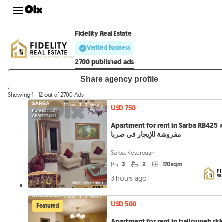
Fidelity Real Estate
Verified Business
2700 published ads
Share agency profile
Showing 1 - 12 out of 2700 Ads
USD 750
Apartment for rent in Sarba RB425 شقة
مفروشة للإيجار في صربا
Sarba, Keserouan
3
2
170 sqm
3 hours ago
USD 500
Featured
Apartment for rent in ballouneh rk