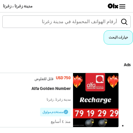
مدينة زغرتا ، زغرتا
خيارات البحث
Ads
USD 750
قابل للتفاوض
Alfa Golden Number
مدينة زغرتا, زغرتا
مستخدم موثوق
منذ ٤ أسابيع