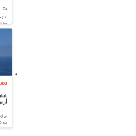
3
حازمي
منذ ٥ ساعات
000
alat
أرض 
حالا
منذ ٥ ساعات