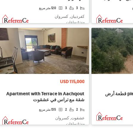
3
3
120 متر مربع
كفردبيان, كسروان
منذ ٥ ساعات
USD 115,000
piece of land in Faitroun قطعة أرض
Apartment with Terrace in Aachqout
شقة مع تراس في عشقوت
2
2
135 متر مربع
عشقوت, كسروان
منذ ٥ ساعات