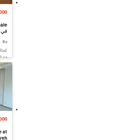
000
في ا
2
كحالة
منذ ٥ ساعات
000
e at
Hazmiyeh شقة