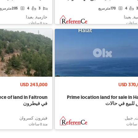
4
170 متر مربع
3
4
205 متر مربع
ة, بعبدا
حازمية, بعبدا
منذ ٥ ساعات
USD 243,000
USD 370,
Prime location land for sale in H
للبيع في حالات
في فيطرون
ت, جبيل
فيترون, كسروان
منذ ٥ ساعات