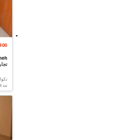
400
تجار
دكوان
منذ ٥ ساعات