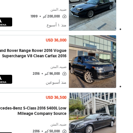
ضبيه, المتن
200,000 كم
•
1999
منذ ١ أسبوع
USD 36,000
and Rover Range Rover 2016 Vogue
Supercharge V8 Clean Carfax 2016
ضبيه, المتن
96,000 كم
•
2016
منذ أسبوعين
USD 36,500
cedes-Benz S-Class 2016 S400L Low
Mileage Company Source
ضبيه, المتن
50,000 كم
•
2016