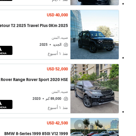
USD 40,000
etour T2 2025 Travel Plus 0Km 2025
ضبيه, المتن
الجديد
•
2025
منذ ١ أسبوع
USD 52,000
 Rover Range Rover Sport 2020 HSE
ضبيه, المتن
89,000 كم
•
2020
منذ ١ أسبوع
USD 42,500
BMW 8-Series 1999 850i V12 1999