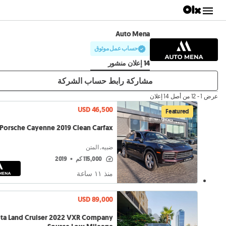
Auto Mena
حساب عمل موثوق
14 إعلان منشور
مشاركة رابط حساب الشركة
عرض 1 - 12 من أصل 14 إعلان
USD 46,500
Featured
Porsche Cayenne 2019 Clean Carfax
ضبيه, المتن
115,000 كم
•
2019
منذ ١١ ساعة
USD 89,000
ta Land Cruiser 2022 VXR Company