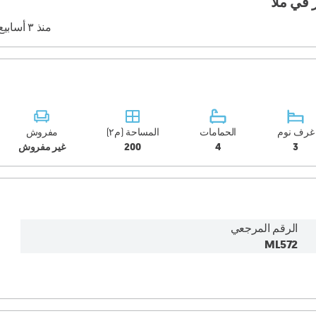
منذ ٣ أسابيع
غرف نوم
الحمامات
المساحة (م٢)
مفروش
3
4
200
غير مفروش
الرقم المرجعي
ML572