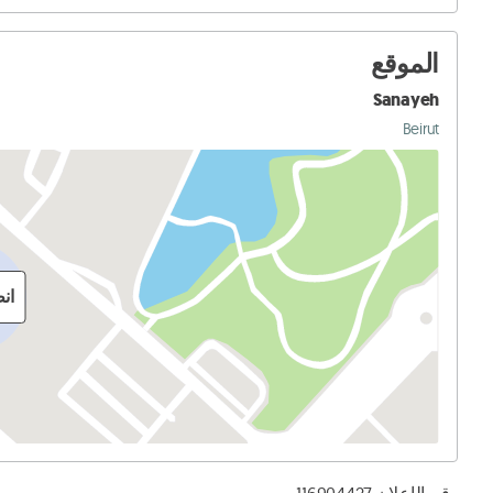
الموقع
Sanayeh
Beirut
ان