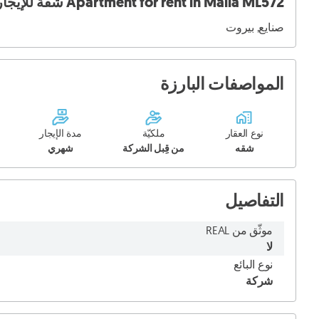
Apartment for rent in Malla ML572 شقة للإيجار في ملا
صنايع, بيروت
المواصفات البارزة
نوع العقار
ملكيّة
مدة الإيجار
شقه
من قِبل الشركة
شهري
التفاصيل
موثّق من REAL
لا
نوع البائع
شركة