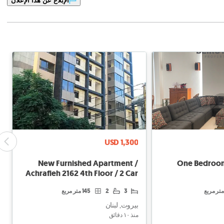
الإبلاغ عن هذا الإعلان
USD 1,300
New Furnished Apartment /
One Bedroom 
Achrafieh 2162 4th Floor / 2 Car
Parking
3
2
145 متر مربع
بيروت, لبنان
منذ ١۰ دقائق