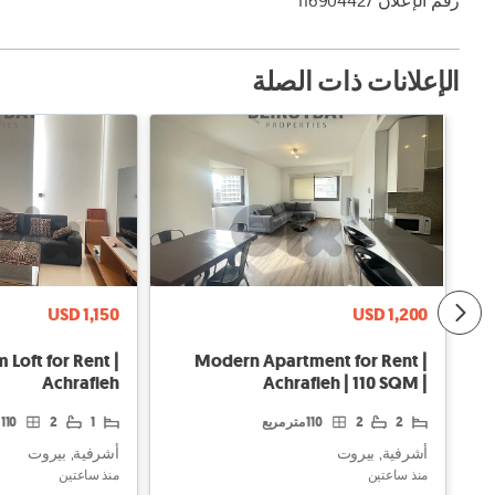
رقم الإعلان 116904427
الإعلانات ذات الصلة
USD 1,150
USD 1,200
Loft for Rent |
Modern Apartment for Rent |
Achrafieh
Achrafieh | 110 SQM |
$1,200/Month
2
2
110 متر مربع
1
2
110 متر مربع
أشرفية, بيروت
أشرفية, بيروت
منذ ساعتين
منذ ساعتين