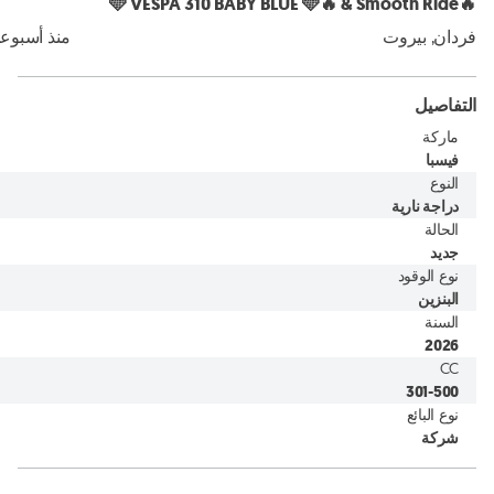
🔥🩵 VESPA 310 BABY BLUE 🩵🔥 & Smooth Ride
فردان, بيروت
منذ أسبوع
التفاصيل
ماركة
فيسبا
النوع
دراجة نارية
الحالة
جديد
نوع الوقود
البنزين
السنة
2026
CC
301-500
نوع البائع
شركة