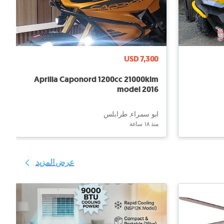
USD 7,300
Aprilia Caponord 1200cc 21000klm
model 2016
ابو سمراء, طرابلس
منذ ١٨ ساعة
عرض المزيد