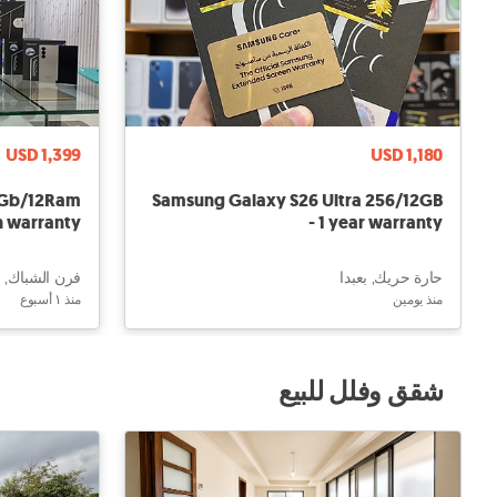
USD 1,399
USD 1,180
6Gb/12Ram
Samsung Galaxy S26 Ultra 256/12GB
h warranty
- 1 year warranty
حارة حريك, بعبدا
فرن الشباك, ب
منذ يومين
منذ ١ أسبوع
شقق وفلل للبيع