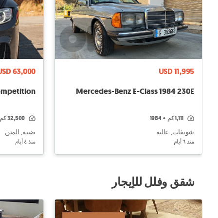
USD 63,000
USD 11,995
mpetition
Mercedes-Benz E-Class 1984 230E
1,111 كم
•
1984
32,500 كم
شويفات, عاليه
ضبيه, المتن
منذ ٦ أيام
منذ ٤ أيام
شقق وفلل للإيجار