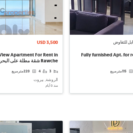
USD 3,500
بل للتفاوض
View Apartment For Rent in
Fully furnished Apt. for 
Rawche شقة مطلة على البحر CPBHS141
115 متر مربع
3
4
220 متر مربع
الروشة, بيروت
منذ ٥ أيام