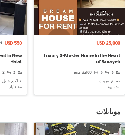
USD 550
USD 25,000
قا
rent in New
Luxury 3-Master Home in the Heart
Halat
of Sanayeh
3
5
160 متر مربع
2
2
صنايع, بيروت
حالات, جبيل
منذ ١ يوم
منذ ٣ أيام
موبايلات