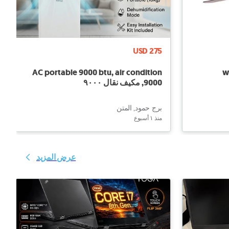
USD 275
AC portable 9000 btu, air condition
w
9000, مكيف نقال ٩٠٠٠
برج حمود, المتن
منذ ١ أسبوع
عرض المزيد