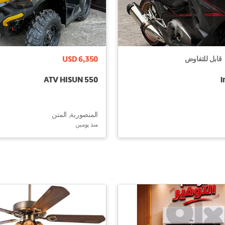
USD 6,350
قابل للتفاوض
ATV HISUN 550
i
المنصورية, المتن
منذ يومين