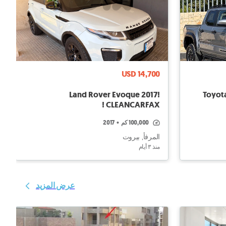
USD 14,700
Land Rover Evoque 2017!
Toyot
CLEANCARFAX !
100,000 كم
•
2017
المرفأ, بيروت
منذ ٣ أيام
عرض المزيد