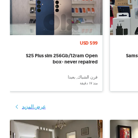
USD 599
S25 Plus sim 256Gb/12ram Open
Samsu
box- never repaired
فرن الشباك, بعبدا
منذ ١٧ دقيقة
عرض المزيد