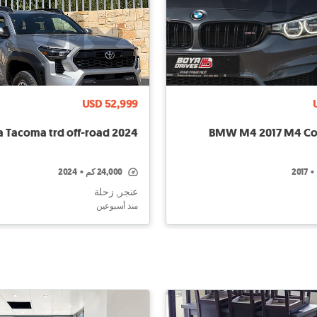
USD 52,999
a Tacoma trd off-road 2024
BMW M4 2017 M4 Co
•
2017
24,000 كم
•
2024
عنجر, زحلة
منذ أسبوعين