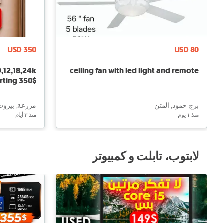
USD 350
USD 80
9,12,18,24k
ceiling fan with led light and remote
arting 350$
برج حمود, المتن
مزرعة, بيروت
منذ ١ يوم
منذ ٣ أيام
لابتوب، تابلت و كمبيوتر