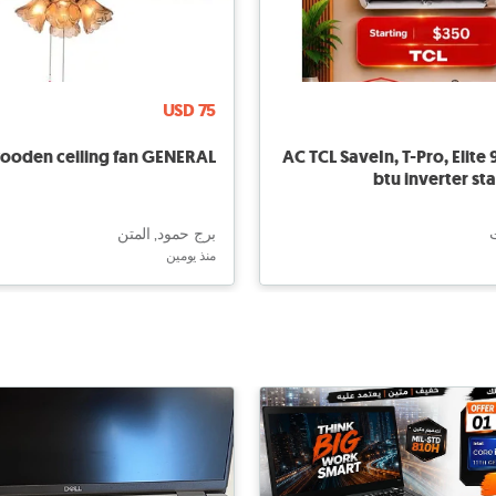
USD 75
ooden ceiling fan GENERAL
AC TCL SaveIn, T-Pro, Elite 
btu inverter st
برج حمود, المتن
منذ يومين