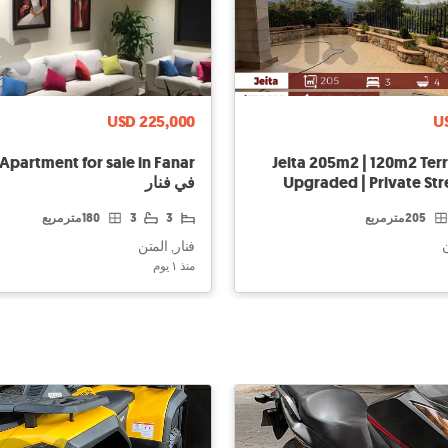
USD 225,000
U
Jeita 205m2 | 120m2 Terr
Upgraded | Private Str
في فنار
205 متر مربع
3
3
180 متر مربع
ن
فنار, المتن
منذ ١ يوم