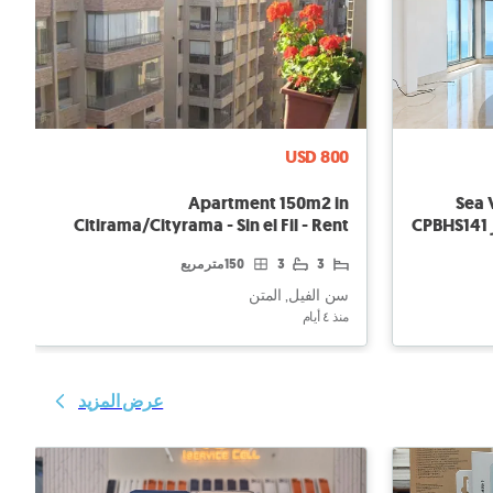
USD 800
Apartment 150m2 in
Sea 
Citirama/Cityrama - Sin el Fil - Rent
for 3 years
3
3
150 متر مربع
سن الفيل, المتن
منذ ٤ أيام
عرض المزيد