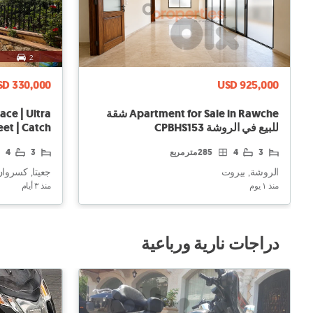
SD 330,000
USD 925,000
Apartment for Sale in Rawche شقة
ace | Ultra
للبيع في الروشة CPBHS153
eet | Catch
3
4
285 متر مربع
3
4
الروشة, بيروت
جعيتا, كسروا
منذ ١ يوم
منذ ٣ أيام
دراجات نارية ورباعية