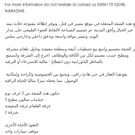
For more information do not hesitate to contact us 00961 79 020116 
Ref#AD148

تقع هذه الشقة المذهلة في موقع متميز في فنار، وتوفر إطلالة مفتوحة خلابة تمتد 
عبر الجبال وأفق المدينة. تم تصميم المساحة لالتقاط الضوء الطبيعي على مدار 
اليوم، وتتميز بنوافذ واسعة وتدفق داخلي وخارجي سلس. 

تتميز الشقة بتصميم واسع مع تشطيبات أنيقة ومنطقة معيشة وتناول طعام مشرقة 
ومطبخ حديث مصمم لكل من الأناقة والوظائف. اخرج إلى الشرفة واستمتع 
بالمناظر البانورامية دون انقطاع - مثالية للاسترخاء أو الترفيه. 

يقع هذا العقار في حي هادئ راقي، ويجمع بين الخصوصية والراحة وإمكانية 
الوصول، مما يجعله منزلا مثاليا للحياة الراقية. 

تتكون هذه الشقة من 3 غرف نوم

3 حمامات صالون مطبخ

غرفة الطعام غرفة المعيشة

2 شرفة

العقود الآجلة الأخرى

موقف سيارات واحد
