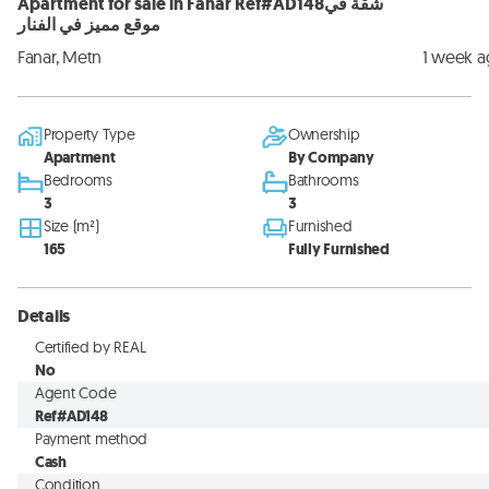
Apartment for sale in Fanar Ref#AD148شقة في
موقع مميز في الفنار
Fanar, Metn
1 week 
Property Type
Ownership
Apartment
By Company
Bedrooms
Bathrooms
3
3
Size (m²)
Furnished
165
Fully Furnished
Details
Certified by REAL
No
Agent Code
Ref#AD148
Payment method
Cash
Condition